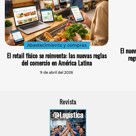
Abastecimiento y compras
El nue
El retail físico se reinventa: las nuevas reglas
reg
del comercio en América Latina
9 de abril del 2026
Revista