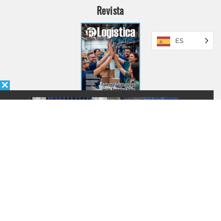
Revista
ES
INGRESAR
SUSCRÍBASE
+54 911 2192 0707