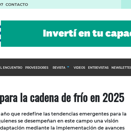
07
CONTACTO
L ENCUENTRO
PROVEEDORES
REVISTA
VIDEOS
ENTREVISTAS
NEWSLETTE
Calendario Editorial
to y compras
Ediciones Anteriores
para la cadena de frío en 2025
nventarios
inistro del Agro
 año que redefine las tendencias emergentes para la
stribución
 quienes se desempeñan en este campo una visión
 adaptación mediante la implementación de avances