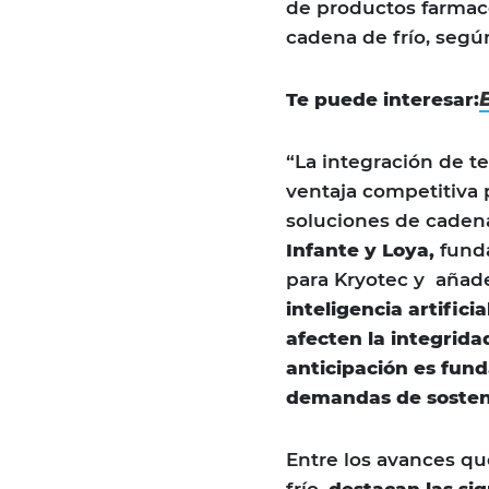
de productos farmacé
cadena de frío, segú
Te puede interesar:
“La integración de t
ventaja competitiva
soluciones de cadena
Infante y Loya,
funda
para Kryotec y añad
inteligencia artifici
afecten la integrida
anticipación es fun
demandas de sosteni
Entre los avances q
frío,
destacan las sig