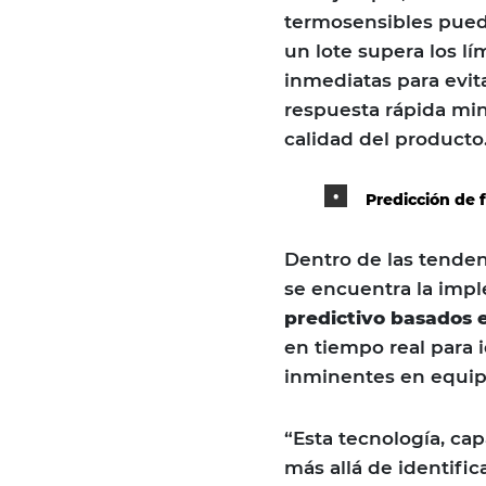
termosensibles puede
un lote supera los l
inmediatas para evit
respuesta rápida min
calidad del producto
Predicción de fa
Dentro de las tende
se encuentra la imp
predictivo basados e
en tiempo real para i
inminentes en equipo
“Esta tecnología, ca
más allá de identifi