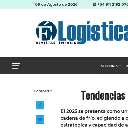
09 de Agosto de 2026
+54 911 2192 07
SECCIONES
M
Abastecimien
Tendencias 
Compartir
Almacenes e i
Cadena de Sum
El 2025 se presenta como un
Logística y di
cadena de frío, exigiendo a
Management
estratégica y capacidad de