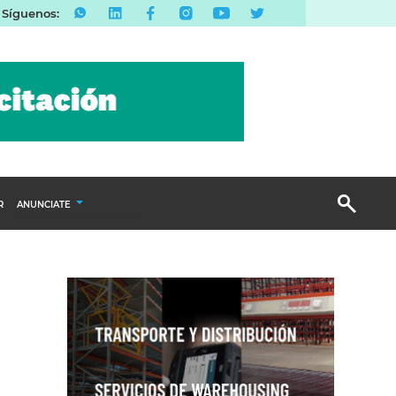
Síguenos:
R
ANUNCIATE
Publicidad Display
Email Marketing
Branded Content
Publicidad Revista