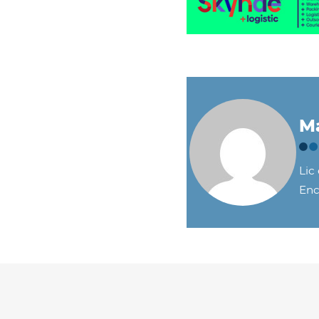
Ma
Lic
Enc