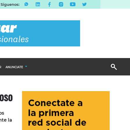
Síguenos:
R
ANUNCIATE
Publicidad Display
oso
Email Marketing
Branded Content
Publicidad Revista
os
nte la