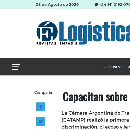
08 de Agosto de 2026
+54 911 2192 07
SECCIONES
M
Abastecimien
Capacitan sobre 
Compartir
Almacenes e i
Cadena de Sum
La Cámara Argentina de Tra
Logística y di
(CATAMP) realizó la primera 
Management
discriminación, el acoso y la 