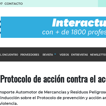
07
CONTACTO
L ENCUENTRO
PROVEEDORES
REVISTA
VIDEOS
ENTREVISTAS
NEWSLETTE
Calendario Editorial
to y compras
Ediciones Anteriores
Protocolo de acción contra el ac
nventarios
inistro del Agro
nsporte Automotor de Mercancías y Residuos Peligros
stribución
inducción sobre el Protocolo de prevención y acción a
violencia.