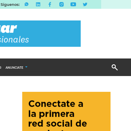
Síguenos:
R
ANUNCIATE
Publicidad Display
Email Marketing
Branded Content
Publicidad Revista