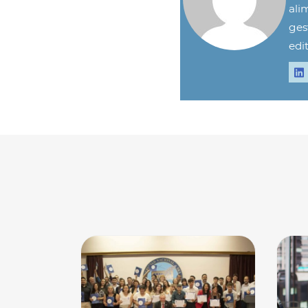
ali
ges
edit