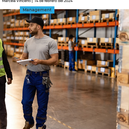
Marcela Vincenti
|
14 de febrero del 2024
Management
INGRESAR
SUSCRÍBASE