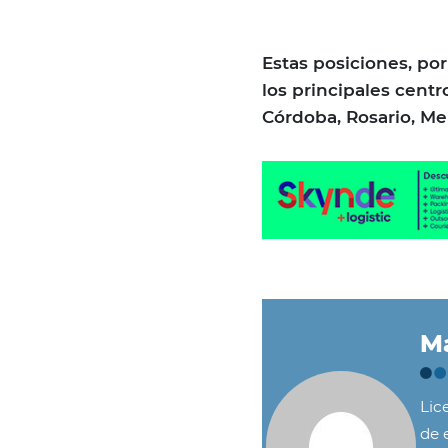
Estas posiciones, p
los principales cent
Córdoba, Rosario, Me
Ma
Lic
de e