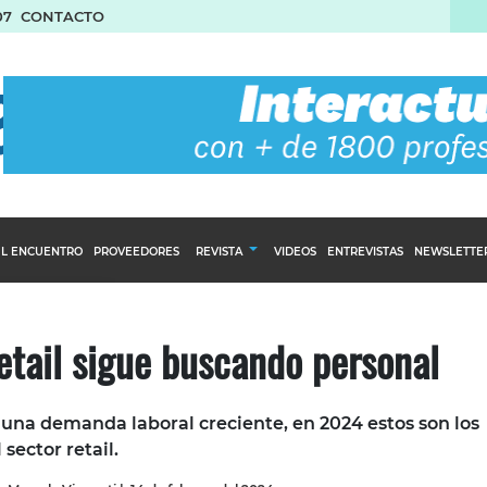
07
CONTACTO
L ENCUENTRO
PROVEEDORES
REVISTA
VIDEOS
ENTREVISTAS
NEWSLETTE
Calendario Editorial
to y compras
Ediciones Anteriores
retail sigue buscando personal
nventarios
inistro del Agro
 una demanda laboral creciente, en 2024 estos son los
stribución
 sector retail.