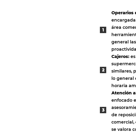
Operarios 
encargada 
área comerc
herramienta
general la
proactivid
Cajeros:
es
supermerca
similares, 
lo general
horaria am
Atención al
enfocado e
asesoramien
de reposic
comercial, 
se valora c