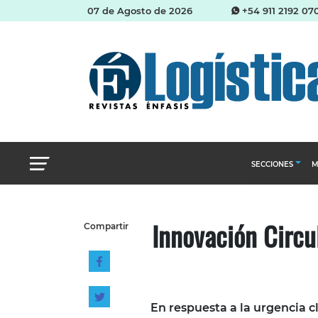
07 de Agosto de 2026
+54 911 2192 07
SECCIONES
M
Abastecimien
Innovación Circul
Compartir
Almacenes e i
Cadena de Sum
Logística y di
Management
En respuesta a la urgencia cl