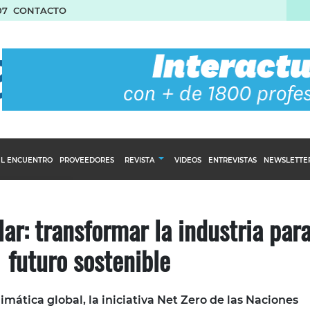
07
CONTACTO
L ENCUENTRO
PROVEEDORES
REVISTA
VIDEOS
ENTREVISTAS
NEWSLETTE
Calendario Editorial
to y compras
Ediciones Anteriores
ar: transformar la industria par
nventarios
futuro sostenible
inistro del Agro
stribución
imática global, la iniciativa Net Zero de las Naciones