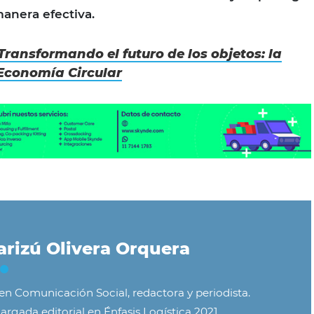
anera efectiva.
Transformando el futuro de los objetos: la
Economía Circular
rizú Olivera Orquera
 en Comunicación Social, redactora y periodista.
argada editorial en Énfasis Logística 2021.