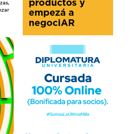
zas,
nzar