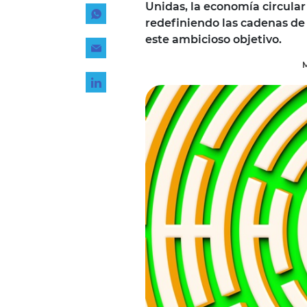
Unidas, la economía circula
Tecnología
redefiniendo las cadenas de 
Transporte
este ambicioso objetivo.
M