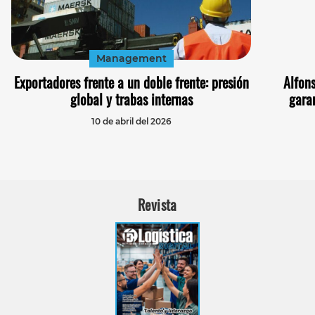
Management
Exportadores frente a un doble frente: presión
Alfon
global y trabas internas
gara
10 de abril del 2026
Revista