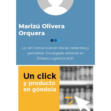
Marizú Olivera
Orquera
Lic en Comunicación Social, redactora y
periodista. Encargada editorial en
Énfasis Logística 2021.