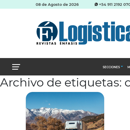
08 de Agosto de 2026
+54 911 2192 07
SECCIONES
M
Archivo de etiquetas: 
Abastecimien
Almacenes e i
Cadena de Sum
Logística y di
Management