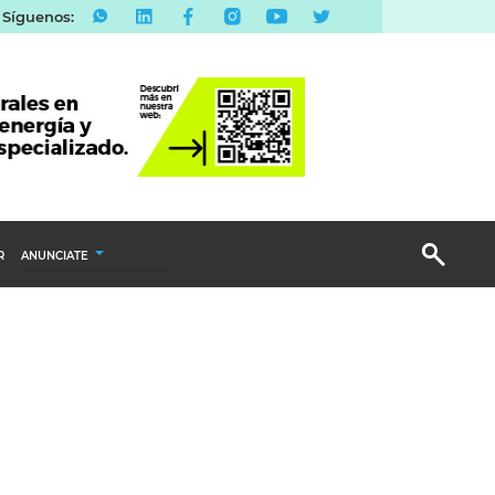
Síguenos:
R
ANUNCIATE
Publicidad Display
Email Marketing
Branded Content
Publicidad Revista