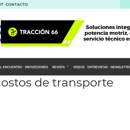
07
CONTACTO
L ENCUENTRO
PROVEEDORES
REVISTA
VIDEOS
ENTREVISTAS
NEWSLETTE
costos de transporte
Calendario Editorial
to y compras
Ediciones Anteriores
nventarios
inistro del Agro
stribución