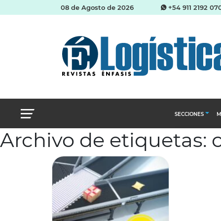
08 de Agosto de 2026
+54 911 2192 07
SECCIONES
M
Archivo de etiquetas:
Abastecimien
Almacenes e i
Cadena de Sum
Logística y di
Management