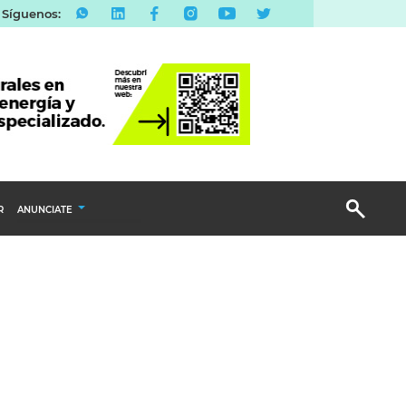
Síguenos:
R
ANUNCIATE
Publicidad Display
Email Marketing
Branded Content
Publicidad Revista