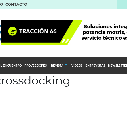
07
CONTACTO
L ENCUENTRO
PROVEEDORES
REVISTA
VIDEOS
ENTREVISTAS
NEWSLETTE
 crossdocking
Calendario Editorial
to y compras
Ediciones Anteriores
nventarios
inistro del Agro
stribución