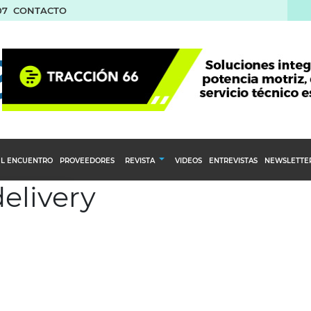
07
CONTACTO
L ENCUENTRO
PROVEEDORES
REVISTA
VIDEOS
ENTREVISTAS
NEWSLETTE
delivery
Calendario Editorial
to y compras
Ediciones Anteriores
nventarios
inistro del Agro
stribución