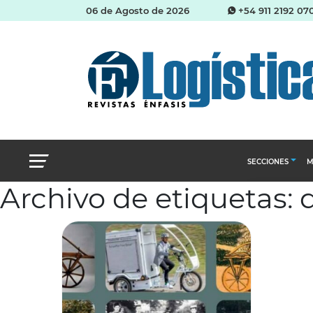
06 de Agosto de 2026
+54 911 2192 07
SECCIONES
M
Archivo de etiquetas: 
Abastecimien
Almacenes e i
Cadena de Sum
Logística y di
Management