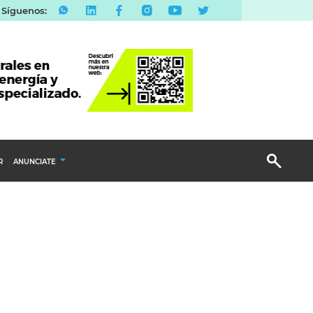
Síguenos:
R
ANUNCIATE
Publicidad Display
Email Marketing
Branded Content
Publicidad Revista