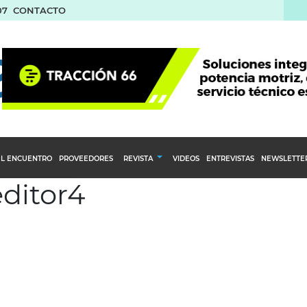
07
CONTACTO
L ENCUENTRO
PROVEEDORES
REVISTA
VIDEOS
ENTREVISTAS
NEWSLETTE
editor4
Calendario Editorial
to y compras
Ediciones Anteriores
nventarios
inistro del Agro
stribución