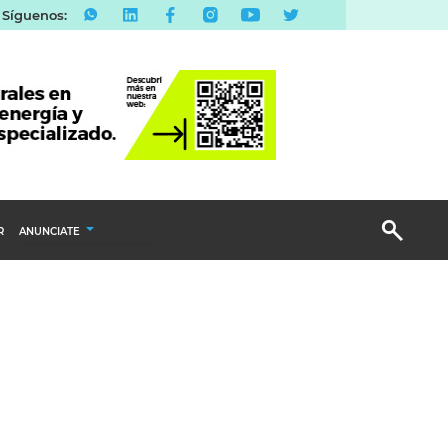
Síguenos:
R
ANUNCIATE
Publicidad Display
Email Marketing
Branded Content
Publicidad Revista