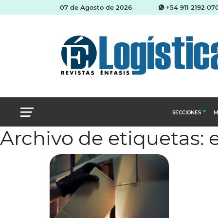
07 de Agosto de 2026
+54 911 2192 07
SECCIONES
M
Archivo de etiquetas: 
Abastecimien
Almacenes e i
Cadena de Sum
Logística y di
Management