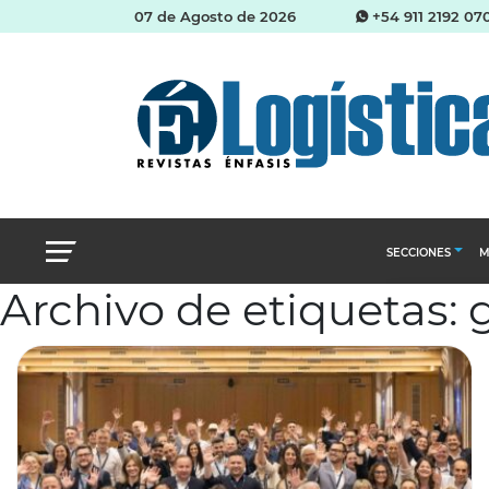
07 de Agosto de 2026
+54 911 2192 07
SECCIONES
M
Archivo de etiquetas: 
Abastecimien
Almacenes e i
Cadena de Sum
Logística y di
Management