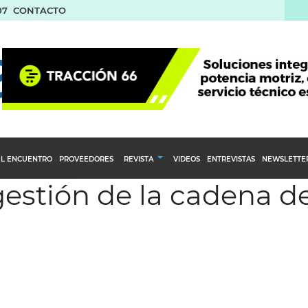
07
CONTACTO
L ENCUENTRO
PROVEEDORES
REVISTA
VIDEOS
ENTREVISTAS
NEWSLETTE
gestión de la cadena d
Calendario Editorial
to y compras
Ediciones Anteriores
nventarios
inistro del Agro
stribución