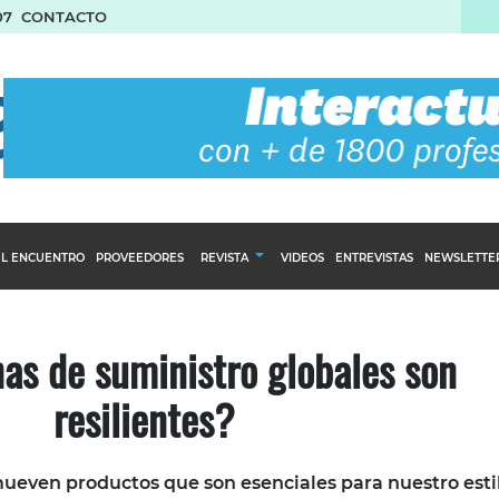
07
CONTACTO
L ENCUENTRO
PROVEEDORES
REVISTA
VIDEOS
ENTREVISTAS
NEWSLETTE
Calendario Editorial
to y compras
Ediciones Anteriores
as de suministro globales son
nventarios
resilientes?
inistro del Agro
stribución
ueven productos que son esenciales para nuestro esti