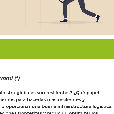
vanti (*)
nistro globales son resilientes? ¿Qué papel
rnos para hacerlas más resilientes y
proporcionar una buena infraestructura logística,
ciones fronterizas y reducir u optimizar los