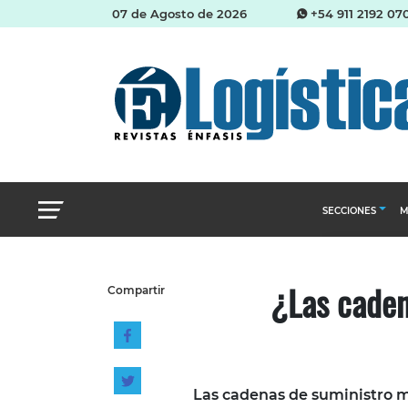
07 de Agosto de 2026
+54 911 2192 07
SECCIONES
M
Abastecimien
¿Las caden
Compartir
Almacenes e i
Cadena de Sum
Logística y di
Management
Las cadenas de suministro m