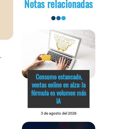
Notas relacionadas
Consumo estancado,
ventas online en alza: la
fórmula es volumen más
IA
3 de agosto del 2026