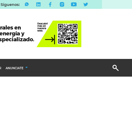
Síguenos:
R
ANUNCIATE
Publicidad Display
Email Marketing
Branded Content
Publicidad Revista