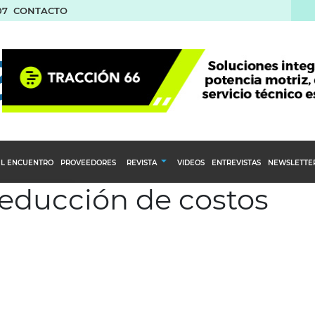
07
CONTACTO
L ENCUENTRO
PROVEEDORES
REVISTA
VIDEOS
ENTREVISTAS
NEWSLETTE
reducción de costos
Calendario Editorial
to y compras
Ediciones Anteriores
nventarios
inistro del Agro
stribución