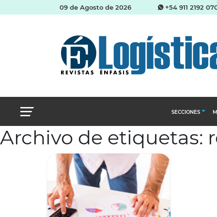
09 de Agosto de 2026
+54 911 2192 07
SECCIONES
M
Archivo de etiquetas: 
Abastecimien
Almacenes e i
Cadena de Sum
Logística y di
Management