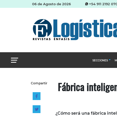
06 de Agosto de 2026
+54 911 2192 07
SECCIONES
M
Abastecimien
Fábrica intelige
Compartir
Almacenes e i
Cadena de Sum
Logística y di
Management
¿Cómo será una fábrica inte