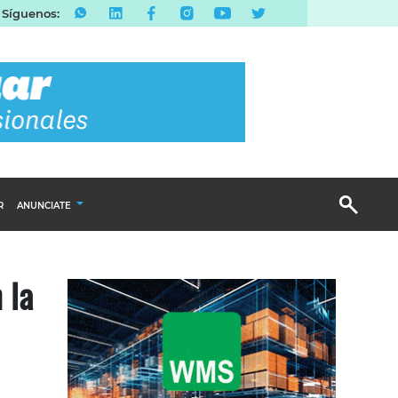
Síguenos:
R
ANUNCIATE
Publicidad Display
 la
Email Marketing
Branded Content
Publicidad Revista