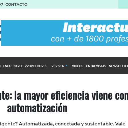
07
CONTACTO
L ENCUENTRO
PROVEEDORES
REVISTA
VIDEOS
ENTREVISTAS
NEWSLETTE
Calendario Editorial
to y compras
Ediciones Anteriores
nte: la mayor eficiencia viene con
nventarios
automatización
inistro del Agro
stribución
ligente? Automatizada, conectada y sustentable. Vale