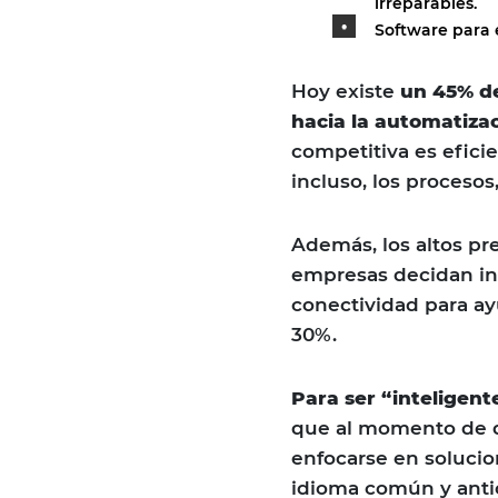
irreparables.
Software para e
Hoy existe
un 45% d
hacia la automatiza
competitiva es eficie
incluso, los procesos,
Además, los altos pr
empresas decidan inic
conectividad para ay
30%.
Para ser “inteligent
que al momento de de
enfocarse en soluci
idioma común y antic