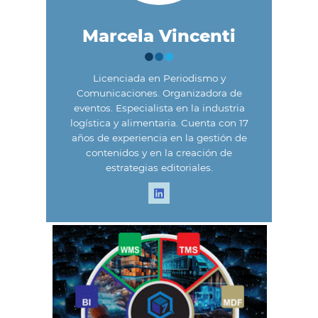
Marcela Vincenti
Licenciada en Periodismo y
Comunicaciones. Organizadora de
eventos. Especialista en la industria
logística y alimentaria. Cuenta con 17
años de experiencia en la gestión de
contenidos y en la creación de
estrategias editoriales.