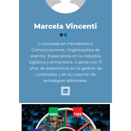
Marcela Vincenti
Licenciada en Periodismo y
Comunicaciones. Organizadora de
eventos. Especialista en la industria
logística y alimentaria. Cuenta con 17
años de experiencia en la gestión de
contenidos y en la creación de
estrategias editoriales.