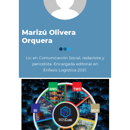
Marizú Olivera
Orquera
Lic en Comunicación Social, redactora y
periodista. Encargada editorial en
Énfasis Logística 2021.