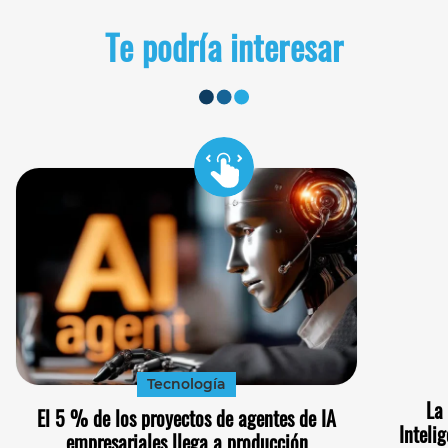
Te podría interesar
Tecnología
La
El 5 % de los proyectos de agentes de IA
Inteli
empresariales llega a producción