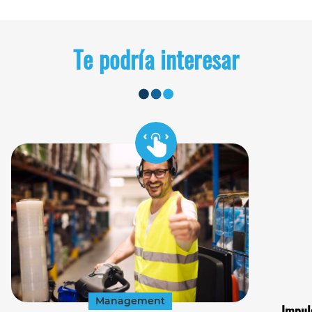
Te podría interesar
Management
Impul