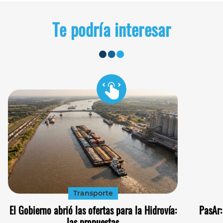
Te podría interesar
Transporte
El Gobierno abrió las ofertas para la Hidrovía:
PasAr:
las propuestas