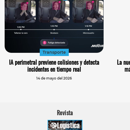
Transporte
IA perimetral previene colisiones y detecta
La nu
incidentes en tiempo real
má
14 de mayo del 2026
Revista