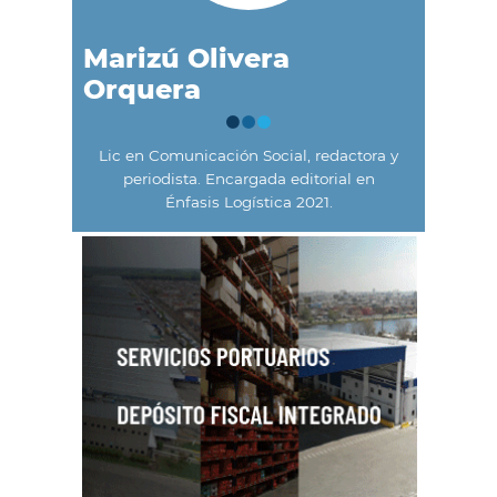
Marizú Olivera
Orquera
Lic en Comunicación Social, redactora y
periodista. Encargada editorial en
Énfasis Logística 2021.