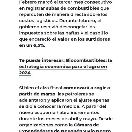
Febrero marcó el tercer mes consecutivo
en registrar
subas de combustibles
que
repercuten de manera directa sobre los
costos logísticos. Durante febrero, el
gobierno resolvió descongelar los
impuestos sobre las naftas y el gasoil lo
que encareció
el valor en los surtidores
en un 6,5%
.
Te puede interesar:
Biocombustibles: la
estrategia económica para el agro en
2024
Si bien el alza fiscal
comenzará a regir a
partir de marzo
, las petroleras se
adelantaron y aplicaron el ajuste apenas
se dio a conocer la medida. A partir del
nuevo esquema habrá incrementos
durante los meses de abril y mayo. Desde
organizaciones como la
Cámara de
Expendedores de Neuquén y Río Negro