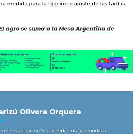
a medida para la fijación o ajuste de las tarifas
E
l agro se suma a la Mesa Argentina de
rizú Olivera Orquera
 en Comunicación Social, redactora y periodista.