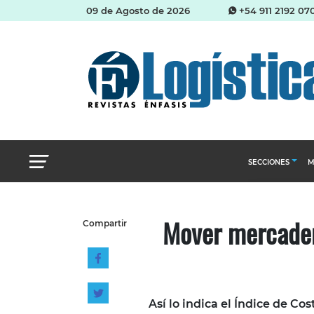
09 de Agosto de 2026
+54 911 2192 07
SECCIONES
M
Abastecimien
Mover mercader
Compartir
Almacenes e i
Cadena de Sum
Logística y di
Management
Así lo indica el Índice de C