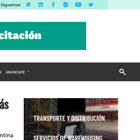
Síguenos:
R
ANUNCIATE
Publicidad Display
ás
Email Marketing
Branded Content
Publicidad Revista
entina