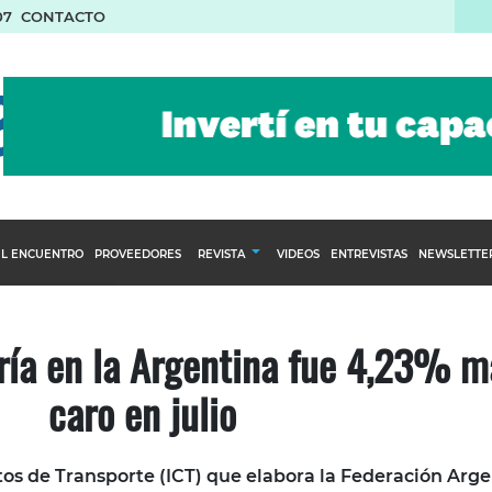
07
CONTACTO
L ENCUENTRO
PROVEEDORES
REVISTA
VIDEOS
ENTREVISTAS
NEWSLETTE
Calendario Editorial
to y compras
Ediciones Anteriores
ía en la Argentina fue 4,23% m
nventarios
caro en julio
inistro del Agro
stribución
ostos de Transporte (ICT) que elabora la Federación Arg