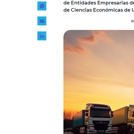
de Entidades Empresarias de
Tecnología
de Ciencias Económicas de 
Transporte
M