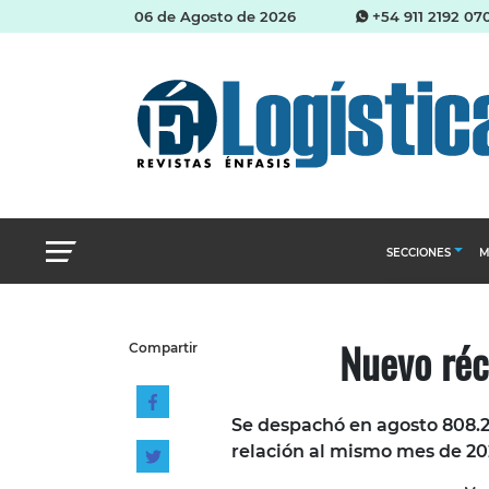
06 de Agosto de 2026
+54 911 2192 07
SECCIONES
M
Abastecimien
Nuevo réc
Compartir
Almacenes e i
Cadena de Sum
Se despachó en agosto 808.2
Logística y di
relación al mismo mes de 20
Management