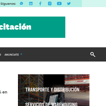
Síguenos:
R
ANUNCIATE
Publicidad Display
Email Marketing
Branded Content
Publicidad Revista
% en