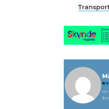
Transport
Ma
Lic
Enc