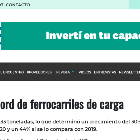
07
CONTACTO
L ENCUENTRO
PROVEEDORES
REVISTA
VIDEOS
ENTREVISTAS
NEWSLETTE
Calendario Editorial
to y compras
Ediciones Anteriores
ord de ferrocarriles de carga
nventarios
inistro del Agro
33 toneladas, lo que determinó un crecimiento del 30
stribución
20 y un 44% si se lo compara con 2019.