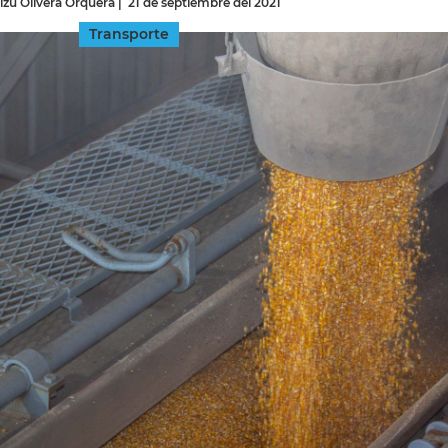
izú Olivera Orquera
|
21 de septiembre del 2021
Transporte
INGRESAR
SUSCRÍBASE