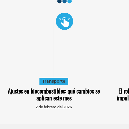
Transporte
Ajustes en biocombustibles: qué cambios se
El r
aplican este mes
impul
2 de febrero del 2026