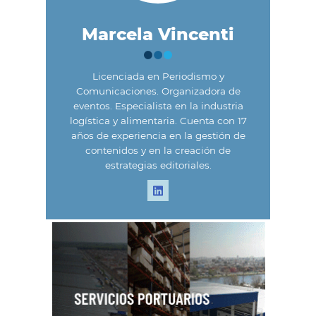
Marcela Vincenti
Licenciada en Periodismo y
Comunicaciones. Organizadora de
eventos. Especialista en la industria
logística y alimentaria. Cuenta con 17
años de experiencia en la gestión de
contenidos y en la creación de
estrategias editoriales.