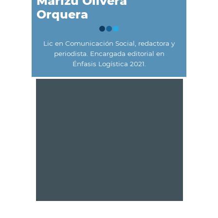
Marizú Olivera
Orquera
Lic en Comunicación Social, redactora y
periodista. Encargada editorial en
Énfasis Logística 2021.