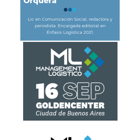
Orquera
Lic en Comunicación Social, redactora y
periodista. Encargada editorial en
Énfasis Logística 2021.