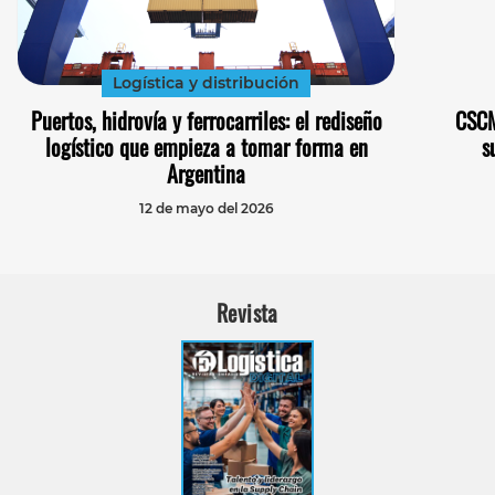
Logística y distribución
Puertos, hidrovía y ferrocarriles: el rediseño
CSCM
logístico que empieza a tomar forma en
s
Argentina
12 de mayo del 2026
Revista