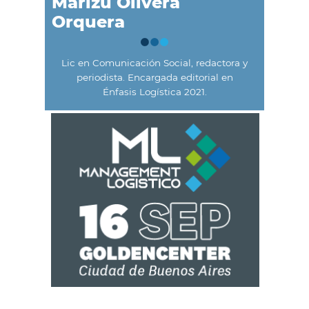
Marizú Olivera
Orquera
Lic en Comunicación Social, redactora y
periodista. Encargada editorial en
Énfasis Logística 2021.