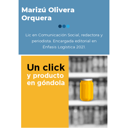
Marizú Olivera
Orquera
Lic en Comunicación Social, redactora y
periodista. Encargada editorial en
Énfasis Logística 2021.