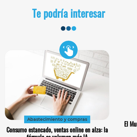
Te podría interesar
Abastecimiento y compras
El Mu
Consumo estancado, ventas online en alza: la
fórmula es volumen más IA