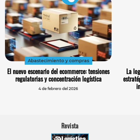
Abastecimiento y compras
El nuevo escenario del ecommerce: tensiones
La lo
regulatorias y concentración logística
estraté
i
4 de febrero del 2026
Revista