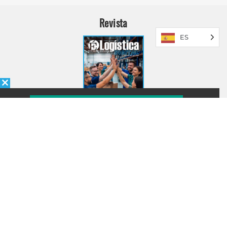
Revista
ES
INGRESAR
SUSCRÍBASE
+54 911 2192 0707