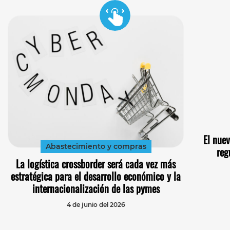
El nue
Abastecimiento y compras
reg
La logística crossborder será cada vez más
estratégica para el desarrollo económico y la
internacionalización de las pymes
4 de junio del 2026