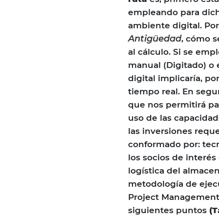
empleando para dicha
ambiente digital. Po
Antigüedad
, cómo s
al cálculo. Si se em
manual (Digitado) o 
digital implicaría, p
tiempo real. En segu
que nos permitirá pas
uso de las capacidad
las inversiones reque
conformado por: tecn
los socios de interés
logística del almace
metodología de ejecu
Project Management 
siguientes puntos
(T