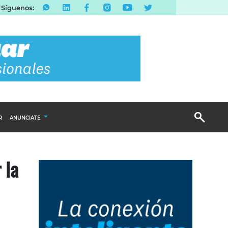
Síguenos:
R
ANUNCIATE
Publicidad Display
 la
Email Marketing
Branded Content
Publicidad Revista