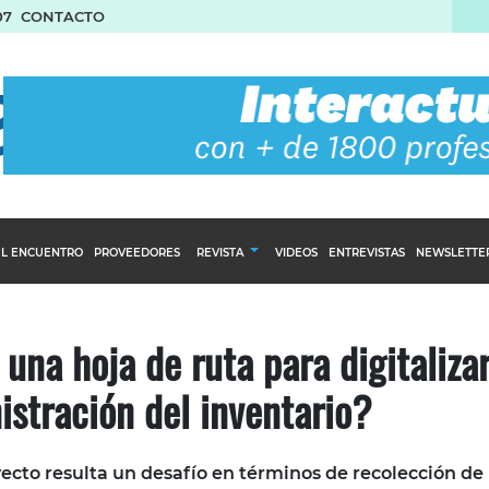
07
CONTACTO
L ENCUENTRO
PROVEEDORES
REVISTA
VIDEOS
ENTREVISTAS
NEWSLETTE
Calendario Editorial
to y compras
Ediciones Anteriores
na hoja de ruta para digitalizar
nventarios
istración del inventario?
inistro del Agro
stribución
ecto resulta un desafío en términos de recolección de