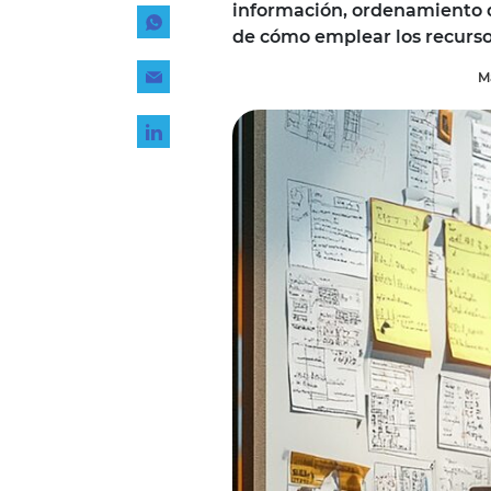
información, ordenamiento d
Tecnología
de cómo emplear los recurso
Transporte
M