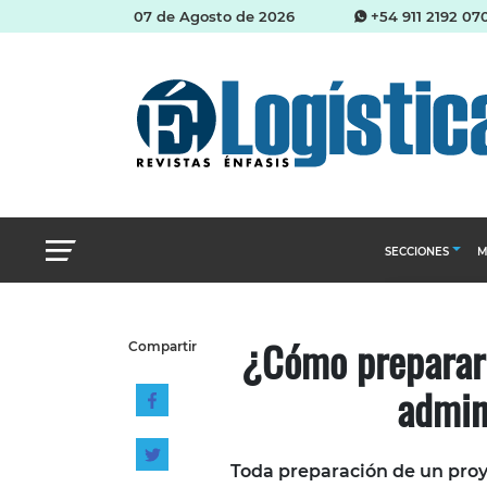
07 de Agosto de 2026
+54 911 2192 07
SECCIONES
M
Abastecimien
¿Cómo preparar u
Compartir
Almacenes e i
admin
Cadena de Sum
Logística y di
Management
Toda preparación de un proy