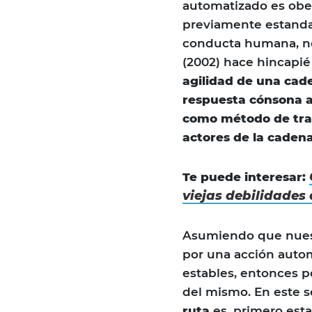
automatizado es obed
previamente estanda
conducta humana, no
(2002) hace hincapié
agilidad de una cad
respuesta cónsona a 
como método de trab
actores de la cadena
Te puede interesar:
viejas debilidades
Asumiendo que nuestr
por una acción autom
estables, entonces po
del mismo. En este s
ruta
es, primero esta