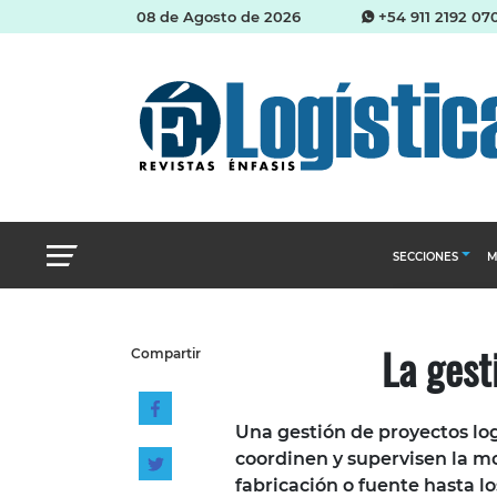
08 de Agosto de 2026
+54 911 2192 07
SECCIONES
M
Abastecimien
La gest
Compartir
Almacenes e i
Cadena de Sum
Una gestión de proyectos log
Logística y di
coordinen y supervisen la mov
Management
fabricación o fuente hasta lo