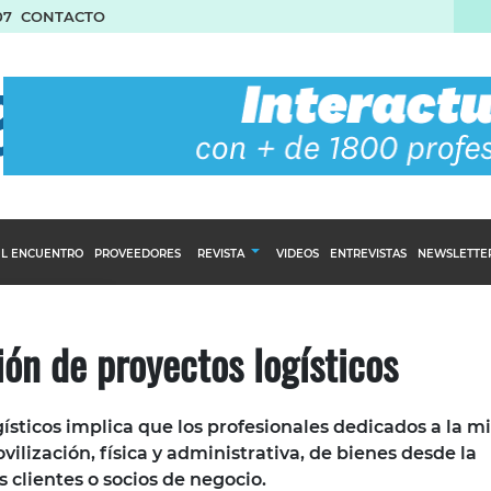
07
CONTACTO
L ENCUENTRO
PROVEEDORES
REVISTA
VIDEOS
ENTREVISTAS
NEWSLETTE
Calendario Editorial
to y compras
Ediciones Anteriores
ión de proyectos logísticos
nventarios
inistro del Agro
ísticos implica que los profesionales dedicados a la m
stribución
ilización, física y administrativa, de bienes desde la
s clientes o socios de negocio.