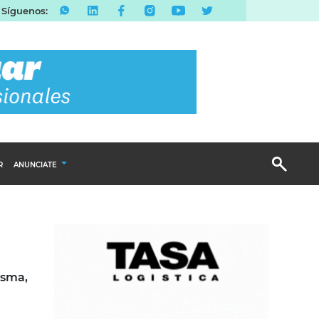
Síguenos:
R
ANUNCIATE
Publicidad Display
Email Marketing
Branded Content
Publicidad Revista
isma,