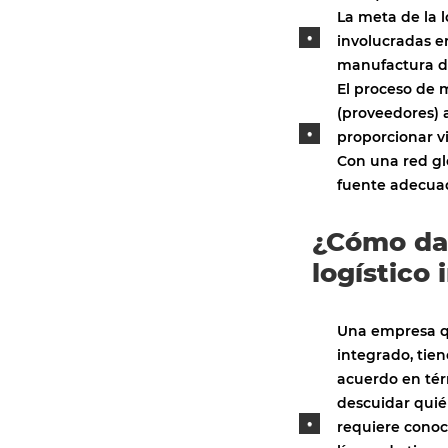
La meta de la l
involucradas e
manufactura de
El proceso de 
(proveedores) a
proporcionar vi
Con una red glo
fuente adecua
¿Cómo dar
logístico
Una empresa qu
integrado, tie
acuerdo en tér
descuidar quié
requiere cono