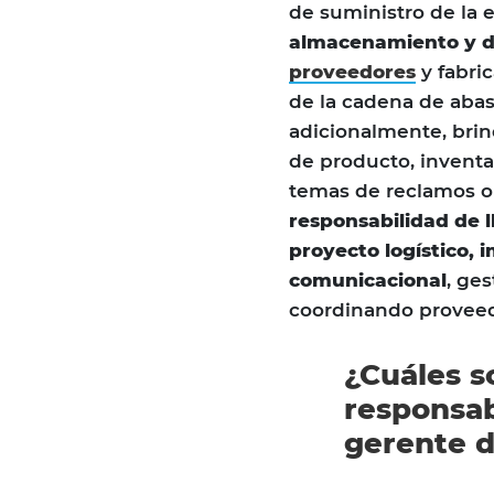
de suministro de la
almacenamiento y di
proveedores
y fabric
de la cadena de abas
adicionalmente, brin
de producto, inventa
temas de reclamos o 
responsabilidad de l
proyecto logístico, 
comunicacional
, ge
coordinando proveedo
¿Cuáles s
responsab
gerente d