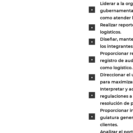
Liderar a la o
gubernamentales
como atender l
Realizar report
logísticos.
Diseñar, manten
los integrante
Proporcionar r
registro de aud
como logístico.
Direccionar el
para maximizar
Interpretar y a
regulaciones a
resolución de 
Proporcionar i
guiatura genera
clientes.
Analizar el por