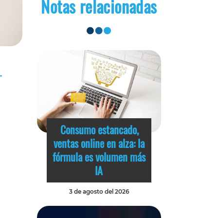
Notas relacionadas
Consumo estancado,
ventas online en alza: la
fórmula es volumen más
IA
3 de agosto del 2026