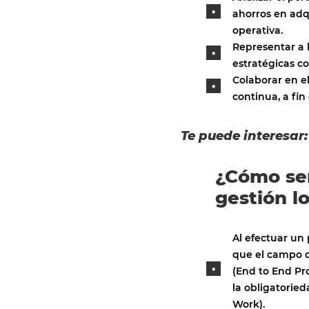
ahorros en adq
operativa.
Representar a 
estratégicas c
Colaborar en e
continua, a fin
Te puede interesar
¿Cómo ser
gestión lo
Al efectuar un 
que el campo de
(End to End Pr
la obligatorie
Work).