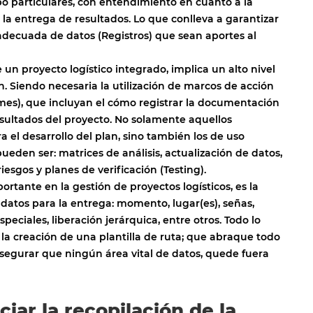
po particulares, con entendimiento en cuanto a la
 la entrega de resultados. Lo que conlleva a garantizar
 adecuada de datos (Registros) que sean aportes al
e un proyecto logístico integrado, implica un alto nivel
. Siendo necesaria la utilización de marcos de acción
mes), que incluyan el cómo registrar la documentación
esultados del proyecto. No solamente aquellos
 el desarrollo del plan, sino también los de uso
eden ser: matrices de análisis, actualización de datos,
iesgos y planes de verificación (Testing).
rtante en la gestión de proyectos logísticos, es la
 datos para la entrega: momento, lugar(es), señas,
speciales, liberación jerárquica, entre otros. Todo lo
 la creación de una plantilla de ruta; que abraque todo
 asegurar que ningún área vital de datos, quede fuera
iar la recopilación de la