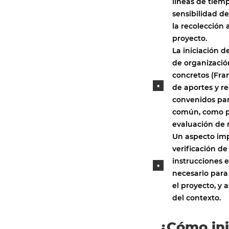
líneas de tiem
sensibilidad de
la recolección
proyecto.
La iniciación d
de organización
concretos (Fra
de aportes y r
convenidos para
común, como pu
evaluación de r
Un aspecto impo
verificación de
instrucciones e
necesario para
el proyecto, y
del contexto.
¿Cómo inic