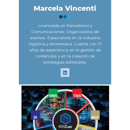
Marcela Vincenti
Licenciada en Periodismo y
Comunicaciones. Organizadora de
eventos. Especialista en la industria
logística y alimentaria. Cuenta con 17
años de experiencia en la gestión de
contenidos y en la creación de
estrategias editoriales.