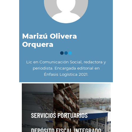
Marizú Olivera
Orquera
Lic en Comunicación Social, redactora y
periodista. Encargada editorial en
Énfasis Logística 2021.