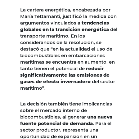
La cartera energética, encabezada por
El gobierno nacional habilitó el
Según lo dispuesto, las embarcaciones podrán
uso voluntari
María Tettamanti, justificó la medida con
argumentos vinculados a
tendencias
globales en la transición energética
del
transporte marítimo. En los
considerandos de la resolución, se
destacó que “en la actualidad el uso de
biocombustibles en embarcaciones
marítimas se encuentra en aumento, en
tanto tienen el potencial de
reducir
significativamente las emisiones de
gases de efecto invernadero
del sector
marítimo”.
La decisión también tiene implicancias
sobre el mercado interno de
biocombustibles, al generar
una nueva
fuente potencial de demanda
. Para el
sector productor, representa una
oportunidad de expansión en un