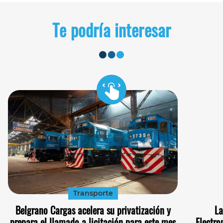
Te podría interesar
Transporte
Belgrano Cargas acelera su privatización y
La
prepara el llamado a licitación para este mes
Electro