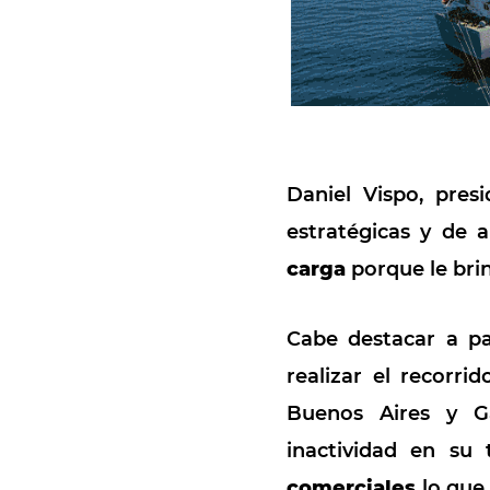
Daniel Vispo, pre
estratégicas y de 
carga
porque le br
Cabe destacar a par
realizar el recorr
Buenos Aires y G
inactividad en s
comerciales
lo que 