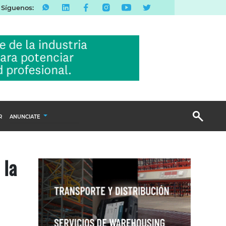
Síguenos:
R
ANUNCIATE
Publicidad Display
 la
Email Marketing
Branded Content
Publicidad Revista