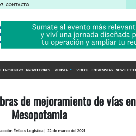
07
CONTACTO
L ENCUENTRO
PROVEEDORES
REVISTA
VIDEOS
ENTREVISTAS
NEWSLETTE
Calendario Editorial
to y compras
Ediciones Anteriores
obras de mejoramiento de vías en
nventarios
Mesopotamia
inistro del Agro
stribución
acción Énfasis Logística
|
22 de marzo del 2021