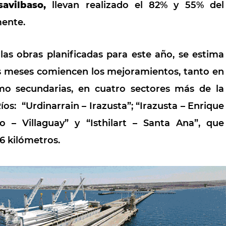
avilbaso,
llevan realizado el 82% y 55% del
mente.
 las obras planificadas para este año, se estima
s meses comiencen los mejoramientos, tanto en
omo secundarias, en cuatro sectores más de la
íos: “Urdinarrain – Irazusta”; “Irazusta – Enrique
so – Villaguay” y “Isthilart – Santa Ana”, que
6 kilómetros.