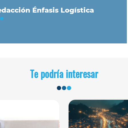
dacción Énfasis Logística
Te podría interesar