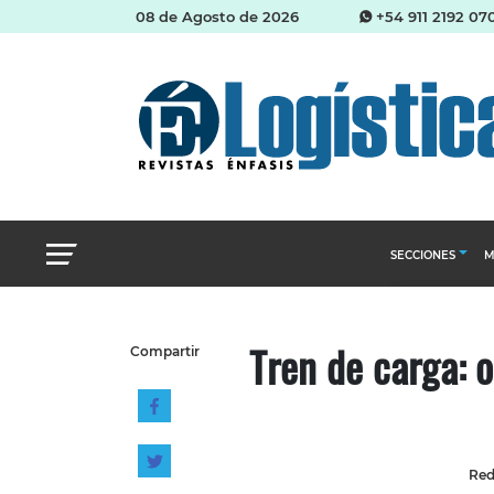
08 de Agosto de 2026
+54 911 2192 07
SECCIONES
M
Abastecimien
Tren de carga: 
Compartir
Almacenes e i
Cadena de Sum
Logística y di
Management
Red