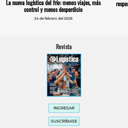
La nueva logística del frío: menos viajes, más
respo
control y menos desperdicio
24 de febrero del 2026
Revista
INGRESAR
SUSCRÍBASE