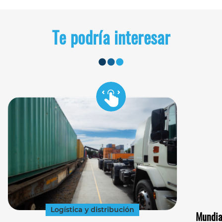
Te podría interesar
Logística y distribución
Mundia