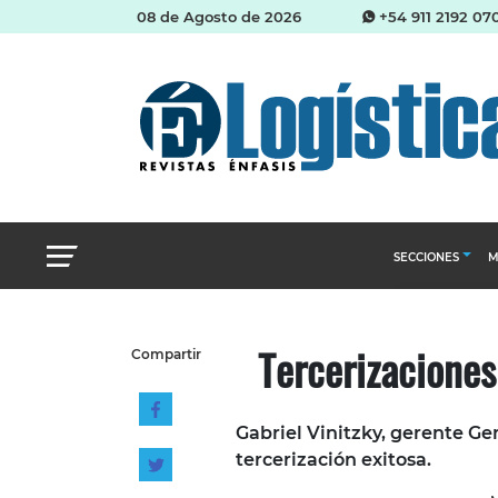
08 de Agosto de 2026
+54 911 2192 07
SECCIONES
M
Abastecimien
Tercerizaciones
Compartir
Almacenes e i
Cadena de Sum
Gabriel Vinitzky, gerente G
Logística y di
tercerización exitosa.
Management