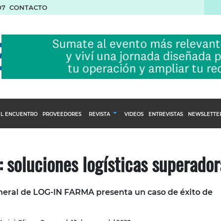
07
CONTACTO
L ENCUENTRO
PROVEEDORES
REVISTA
VIDEOS
ENTREVISTAS
NEWSLETTE
Calendario Editorial
to y compras
Ediciones Anteriores
: soluciones logísticas superador
nventarios
inistro del Agro
eneral de LOG-IN FARMA presenta un caso de éxito de
stribución