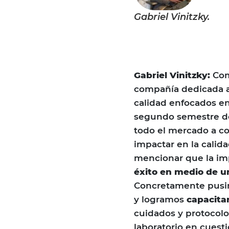
Gabriel Vinitzky.
Gabriel Vinitzky:
Com
compañía dedicada a
calidad enfocados e
segundo semestre de
todo el mercado a co
impactar en la calid
mencionar que la i
éxito en medio de u
Concretamente pusi
y logramos
capacita
cuidados y protoco
laboratorio en cuesti