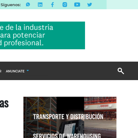
Síguenos:
R
ANUNCIATE
Publicidad Display
as
Email Marketing
Branded Content
Publicidad Revista