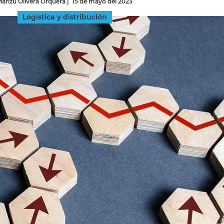
arizú Olivera Orquera
|
15 de mayo del 2023
Logística y distribución
INGRESAR
SUSCRÍBASE