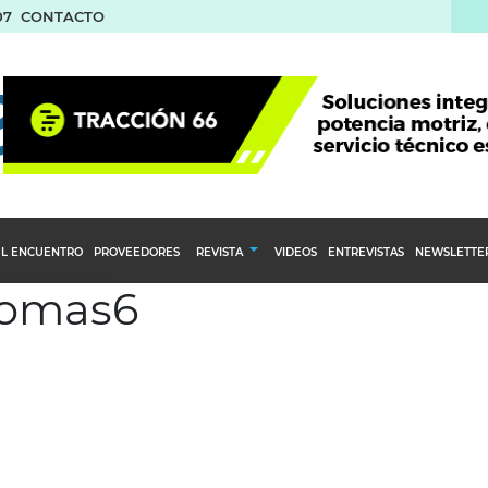
07
CONTACTO
L ENCUENTRO
PROVEEDORES
REVISTA
VIDEOS
ENTREVISTAS
NEWSLETTE
 lomas6
Calendario Editorial
to y compras
Ediciones Anteriores
nventarios
inistro del Agro
stribución