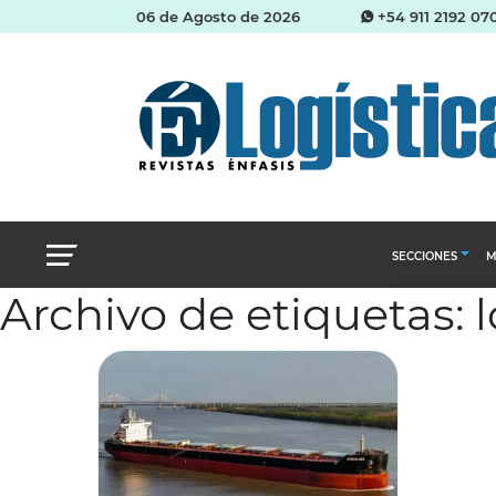
06 de Agosto de 2026
+54 911 2192 07
SECCIONES
M
Archivo de etiquetas:
Abastecimien
Almacenes e i
Cadena de Sum
Logística y di
Management