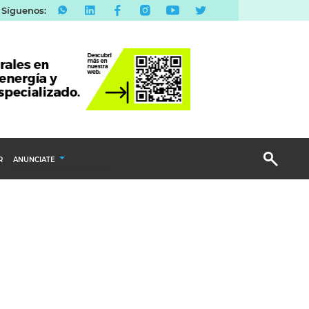
Síguenos:
R
ANUNCIATE
Publicidad Display
Email Marketing
Branded Content
Publicidad Revista