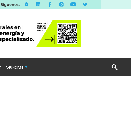
Síguenos:
R
ANUNCIATE
Publicidad Display
Email Marketing
Branded Content
Publicidad Revista