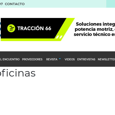
07
CONTACTO
L ENCUENTRO
PROVEEDORES
REVISTA
VIDEOS
ENTREVISTAS
NEWSLETTE
oficinas
Calendario Editorial
to y compras
Ediciones Anteriores
nventarios
inistro del Agro
stribución