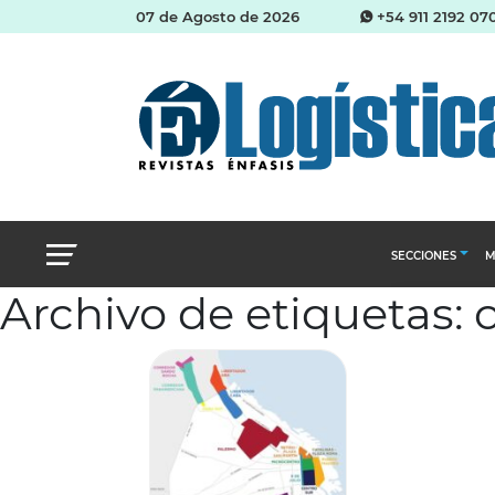
07 de Agosto de 2026
+54 911 2192 07
SECCIONES
M
Archivo de etiquetas: 
Abastecimien
Almacenes e i
Cadena de Sum
Logística y di
Management