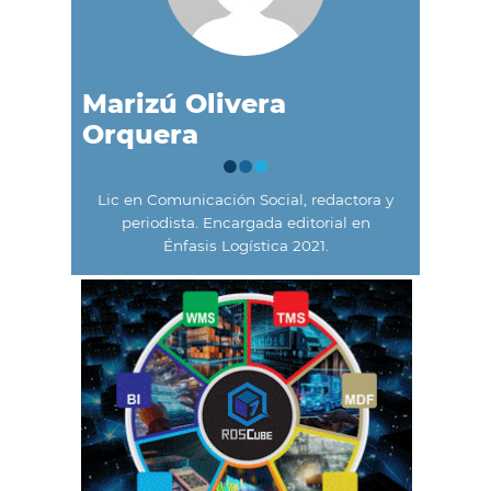
Marizú Olivera
Orquera
Lic en Comunicación Social, redactora y
periodista. Encargada editorial en
Énfasis Logística 2021.