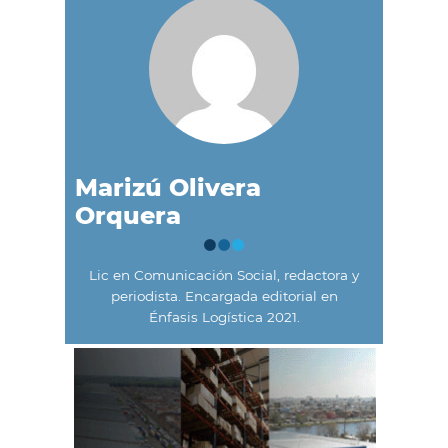
Marizú Olivera
Orquera
Lic en Comunicación Social, redactora y
periodista. Encargada editorial en
Énfasis Logística 2021.