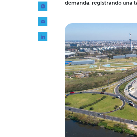
demanda, registrando una ta
Tecnología
Transporte