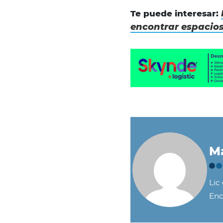
Te puede interesar:
encontrar espacio
Ma
Lic
Enc