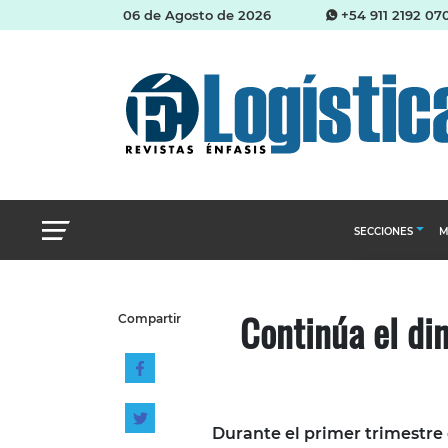
06 de Agosto de 2026
+54 911 2192 07
SECCIONES
M
Abastecimien
Continúa el di
Compartir
Almacenes e i
Cadena de Sum
Logística y di
Management
Durante el primer trimestre