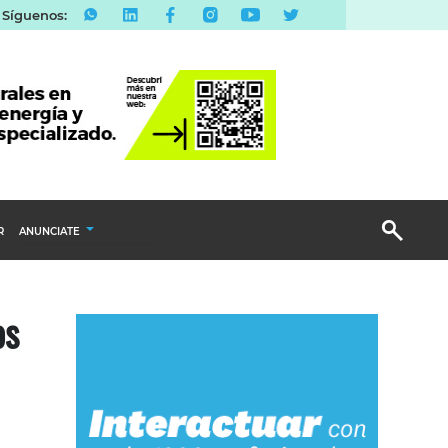
Síguenos:
R
ANUNCIATE
Publicidad Display
os
Email Marketing
Branded Content
Publicidad Revista