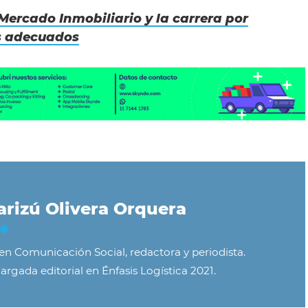
Mercado Inmobiliario y la carrera por
s adecuados
rizú Olivera Orquera
 en Comunicación Social, redactora y periodista.
argada editorial en Énfasis Logística 2021.