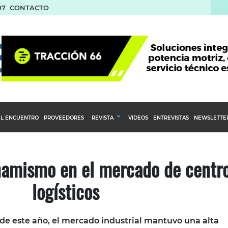
07
CONTACTO
L ENCUENTRO
PROVEEDORES
REVISTA
VIDEOS
ENTREVISTAS
NEWSLETTE
Calendario Editorial
to y compras
Ediciones Anteriores
namismo en el mercado de centr
nventarios
logísticos
inistro del Agro
stribución
 de este año, el mercado industrial mantuvo una alta