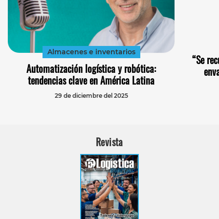
Almacenes e inventarios
“Se rec
Automatización logística y robótica:
enva
tendencias clave en América Latina
29 de diciembre del 2025
Revista