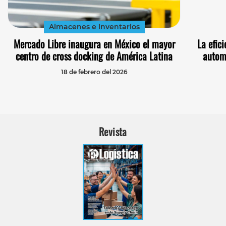
Almacenes e inventarios
Mercado Libre inaugura en México el mayor
La efic
centro de cross docking de América Latina
autom
18 de febrero del 2026
Revista